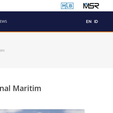
EWS
EN
ID
tim
nal Maritim